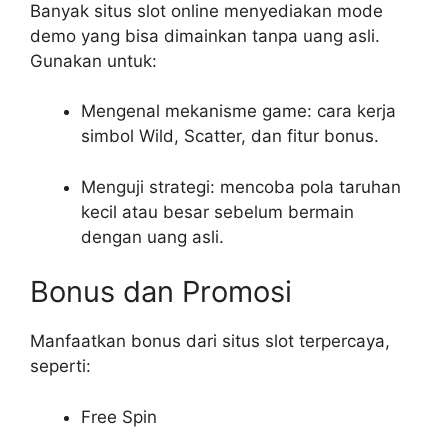
Banyak situs slot online menyediakan mode
demo yang bisa dimainkan tanpa uang asli.
Gunakan untuk:
Mengenal mekanisme game: cara kerja
simbol Wild, Scatter, dan fitur bonus.
Menguji strategi: mencoba pola taruhan
kecil atau besar sebelum bermain
dengan uang asli.
Bonus dan Promosi
Manfaatkan bonus dari situs slot terpercaya,
seperti:
Free Spin