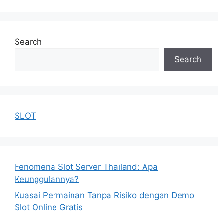
Search
Search
SLOT
Fenomena Slot Server Thailand: Apa
Keunggulannya?
Kuasai Permainan Tanpa Risiko dengan Demo
Slot Online Gratis