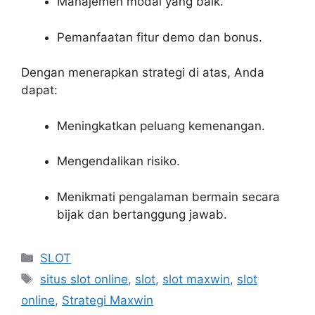
Manajemen modal yang baik.
Pemanfaatan fitur demo dan bonus.
Dengan menerapkan strategi di atas, Anda
dapat:
Meningkatkan peluang kemenangan.
Mengendalikan risiko.
Menikmati pengalaman bermain secara
bijak dan bertanggung jawab.
Categories
SLOT
Tags
situs slot online
,
slot
,
slot maxwin
,
slot
online
,
Strategi Maxwin