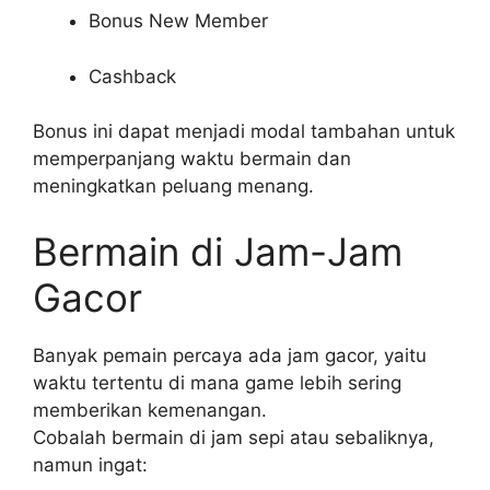
Bonus New Member
Cashback
Bonus ini dapat menjadi modal tambahan untuk
memperpanjang waktu bermain dan
meningkatkan peluang menang.
Bermain di Jam-Jam
Gacor
Banyak pemain percaya ada jam gacor, yaitu
waktu tertentu di mana game lebih sering
memberikan kemenangan.
Cobalah bermain di jam sepi atau sebaliknya,
namun ingat: