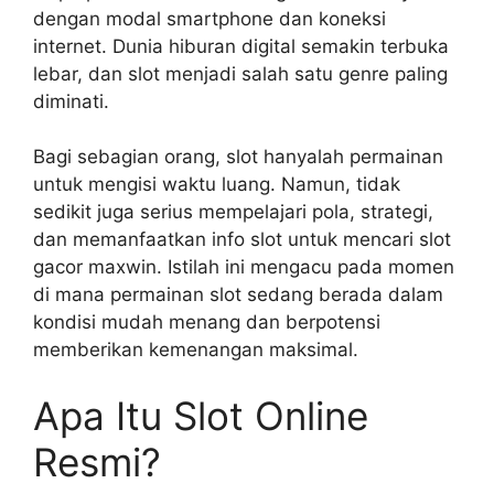
dengan modal smartphone dan koneksi
internet. Dunia hiburan digital semakin terbuka
lebar, dan slot menjadi salah satu genre paling
diminati.
Bagi sebagian orang, slot hanyalah permainan
untuk mengisi waktu luang. Namun, tidak
sedikit juga serius mempelajari pola, strategi,
dan memanfaatkan info slot untuk mencari slot
gacor maxwin. Istilah ini mengacu pada momen
di mana permainan slot sedang berada dalam
kondisi mudah menang dan berpotensi
memberikan kemenangan maksimal.
Apa Itu Slot Online
Resmi?