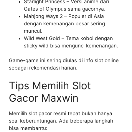
Starlight Princess – Versi anime dari
Gates of Olympus sama gacornya.
Mahjong Ways 2 – Populer di Asia
dengan kemenangan besar sering
muncul.
Wild West Gold – Tema koboi dengan
sticky wild bisa mengunci kemenangan.
Game-game ini sering diulas di info slot online
sebagai rekomendasi harian.
Tips Memilih Slot
Gacor Maxwin
Memilih slot gacor resmi tepat bukan hanya
soal keberuntungan. Ada beberapa langkah
bisa membantu: