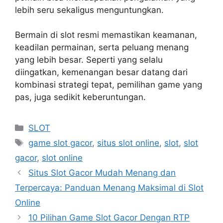
lebih seru sekaligus menguntungkan.
Bermain di slot resmi memastikan keamanan,
keadilan permainan, serta peluang menang
yang lebih besar. Seperti yang selalu
diingatkan, kemenangan besar datang dari
kombinasi strategi tepat, pemilihan game yang
pas, juga sedikit keberuntungan.
Categories
SLOT
Tags
game slot gacor
,
situs slot online
,
slot
,
slot
gacor
,
slot online
Situs Slot Gacor Mudah Menang dan
Terpercaya: Panduan Menang Maksimal di Slot
Online
10 Pilihan Game Slot Gacor Dengan RTP