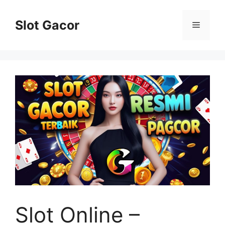
Skip
to
Slot Gacor
Menu
content
Slot Online –